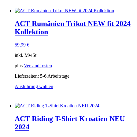
Produkt
weist
mehrere
Varianten
ACT Rumänien Trikot NEW fit 2024
auf.
Die
Kollektion
Optionen
können
59,99
€
auf
der
inkl. MwSt.
Produktseite
gewählt
plus
Versandkosten
werden
Lieferzeiten:
5-6 Arbeitstage
Ausführung wählen
Dieses
Produkt
weist
mehrere
Varianten
ACT Riding T-Shirt Kroatien NEU
auf.
Die
2024
Optionen
können