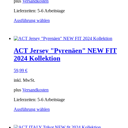
plus
Versandkosten
werden
Lieferzeiten:
5-6 Arbeitstage
Ausführung wählen
Dieses
Produkt
weist
mehrere
Varianten
ACT Jersey "Pyrenäen" NEW FIT
auf.
Die
2024 Kollektion
Optionen
können
59,99
€
auf
der
inkl. MwSt.
Produktseite
gewählt
plus
Versandkosten
werden
Lieferzeiten:
5-6 Arbeitstage
Ausführung wählen
Dieses
Produkt
weist