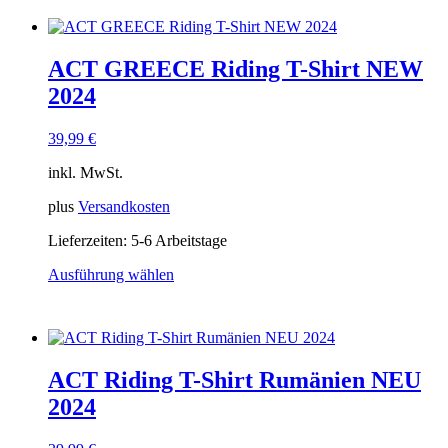
weist
mehrere
Varianten
ACT GREECE Riding T-Shirt NEW
auf.
Die
2024
Optionen
können
39,99
€
auf
der
inkl. MwSt.
Produktseite
gewählt
plus
Versandkosten
werden
Lieferzeiten:
5-6 Arbeitstage
Ausführung wählen
Dieses
Produkt
weist
mehrere
Varianten
ACT Riding T-Shirt Rumänien NEU
auf.
Die
2024
Optionen
können