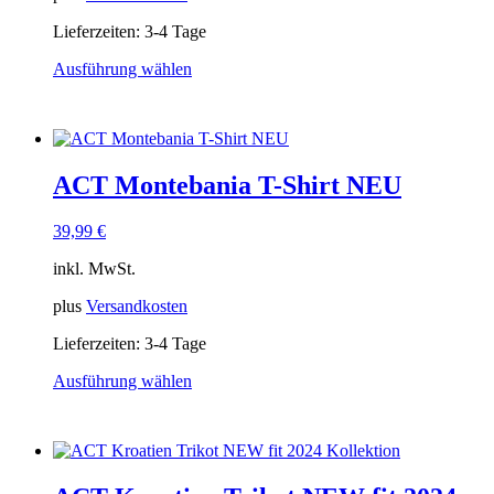
gewählt
Lieferzeiten:
3-4 Tage
werden
Ausführung wählen
Dieses
Produkt
weist
mehrere
Varianten
ACT Montebania T-Shirt NEU
auf.
Die
Optionen
39,99
€
können
auf
inkl. MwSt.
der
Produktseite
plus
Versandkosten
gewählt
Lieferzeiten:
3-4 Tage
werden
Ausführung wählen
Dieses
Produkt
weist
mehrere
Varianten