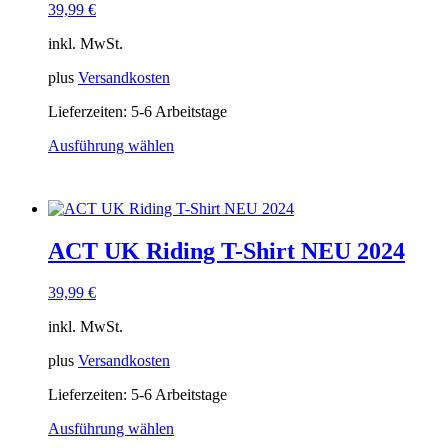
39,99
€
auf
der
inkl. MwSt.
Produktseite
gewählt
plus
Versandkosten
werden
Lieferzeiten:
5-6 Arbeitstage
Ausführung wählen
Dieses
Produkt
weist
mehrere
Varianten
ACT UK Riding T-Shirt NEU 2024
auf.
Die
Optionen
39,99
€
können
auf
inkl. MwSt.
der
Produktseite
plus
Versandkosten
gewählt
Lieferzeiten:
5-6 Arbeitstage
werden
Ausführung wählen
Dieses