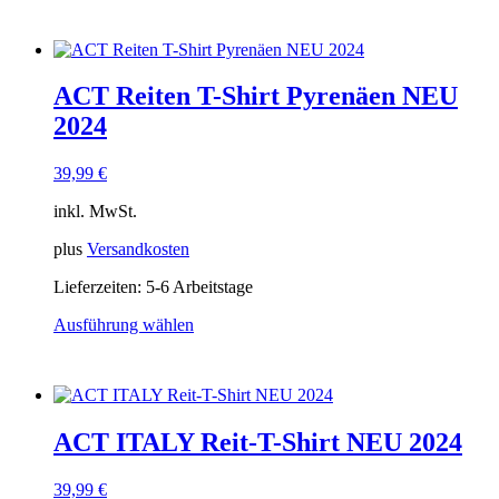
Produkt
weist
mehrere
Varianten
ACT Reiten T-Shirt Pyrenäen NEU
auf.
Die
2024
Optionen
können
39,99
€
auf
der
inkl. MwSt.
Produktseite
gewählt
plus
Versandkosten
werden
Lieferzeiten:
5-6 Arbeitstage
Ausführung wählen
Dieses
Produkt
weist
mehrere
Varianten
ACT ITALY Reit-T-Shirt NEU 2024
auf.
Die
Optionen
39,99
€