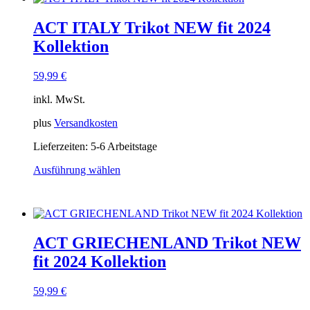
mehrere
Varianten
ACT ITALY Trikot NEW fit 2024
auf.
Die
Kollektion
Optionen
können
59,99
€
auf
der
inkl. MwSt.
Produktseite
gewählt
plus
Versandkosten
werden
Lieferzeiten:
5-6 Arbeitstage
Ausführung wählen
Dieses
Produkt
weist
mehrere
Varianten
ACT GRIECHENLAND Trikot NEW
auf.
Die
fit 2024 Kollektion
Optionen
können
59,99
€
auf
der