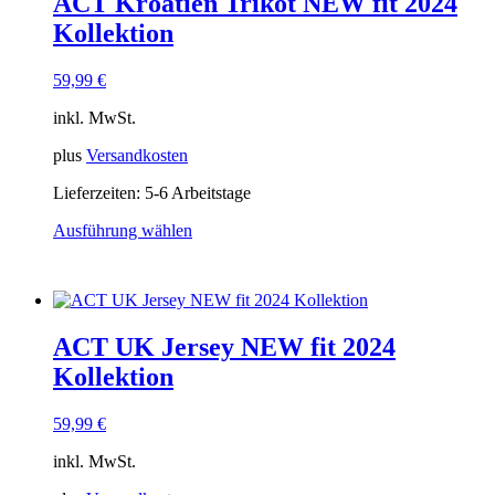
ACT Kroatien Trikot NEW fit 2024
auf.
Die
Kollektion
Optionen
können
59,99
€
auf
der
inkl. MwSt.
Produktseite
gewählt
plus
Versandkosten
werden
Lieferzeiten:
5-6 Arbeitstage
Ausführung wählen
Dieses
Produkt
weist
mehrere
Varianten
ACT UK Jersey NEW fit 2024
auf.
Die
Kollektion
Optionen
können
59,99
€
auf
der
inkl. MwSt.
Produktseite
gewählt