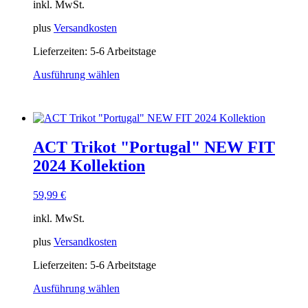
inkl. MwSt.
Produktseite
gewählt
plus
Versandkosten
werden
Lieferzeiten:
5-6 Arbeitstage
Ausführung wählen
Dieses
Produkt
weist
mehrere
Varianten
ACT Trikot "Portugal" NEW FIT
auf.
Die
2024 Kollektion
Optionen
können
59,99
€
auf
der
inkl. MwSt.
Produktseite
gewählt
plus
Versandkosten
werden
Lieferzeiten:
5-6 Arbeitstage
Ausführung wählen
Dieses