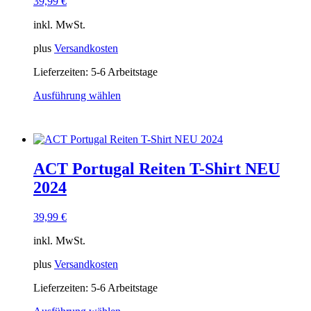
39,99
€
auf
der
inkl. MwSt.
Produktseite
gewählt
plus
Versandkosten
werden
Lieferzeiten:
5-6 Arbeitstage
Ausführung wählen
Dieses
Produkt
weist
mehrere
Varianten
ACT Portugal Reiten T-Shirt NEU
auf.
Die
2024
Optionen
können
39,99
€
auf
der
inkl. MwSt.
Produktseite
gewählt
plus
Versandkosten
werden
Lieferzeiten:
5-6 Arbeitstage