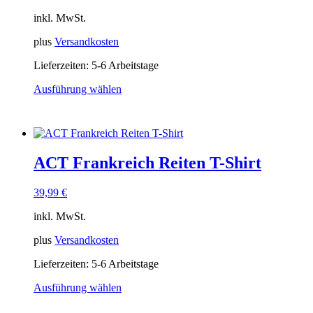
können
auf
inkl. MwSt.
der
Produktseite
plus
Versandkosten
gewählt
Lieferzeiten:
5-6 Arbeitstage
werden
Ausführung wählen
Dieses
Produkt
weist
mehrere
Varianten
ACT Frankreich Reiten T-Shirt
auf.
Die
Optionen
39,99
€
können
auf
inkl. MwSt.
der
Produktseite
plus
Versandkosten
gewählt
Lieferzeiten:
5-6 Arbeitstage
werden
Ausführung wählen
Dieses
Produkt