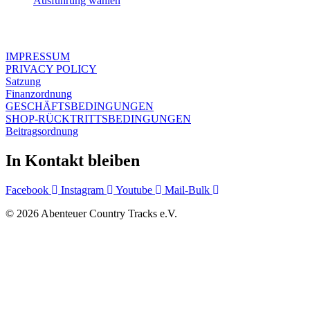
Ausführung wählen
Dieses
Produkt
weist
mehrere
IMPRESSUM
Varianten
PRIVACY POLICY
auf.
Satzung
Die
Finanzordnung
Optionen
GESCHÄFTSBEDINGUNGEN
können
SHOP-RÜCKTRITTSBEDINGUNGEN
auf
Beitragsordnung
der
Produktseite
In Kontakt bleiben
gewählt
werden
Facebook
Instagram
Youtube
Mail-Bulk
© 2026 Abenteuer Country Tracks e.V.