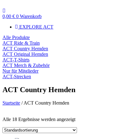
Zum
Inhalt
wechseln
0,00
€
0
Warenkorb
EXPLORE ACT
Alle Produkte
ACT Ride & Train
ACT Country Hemden
ACT Original Hemden
ACT-T-Shirts
ACT Merch & Zubehör
Nur für Mitglieder
ACT-Strecken
ACT Country Hemden
Startseite
/ ACT Country Hemden
Preisfilter
Alle 18 Ergebnisse werden angezeigt
Zum Verkauf
(14)
Textsuche