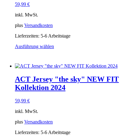
59,99
€
auf
der
inkl. MwSt.
Produktseite
gewählt
plus
Versandkosten
werden
Lieferzeiten:
5-6 Arbeitstage
Ausführung wählen
Dieses
Produkt
weist
mehrere
Varianten
ACT Jersey "the sky" NEW FIT
auf.
Die
Kollektion 2024
Optionen
können
59,99
€
auf
der
inkl. MwSt.
Produktseite
gewählt
plus
Versandkosten
werden
Lieferzeiten:
5-6 Arbeitstage