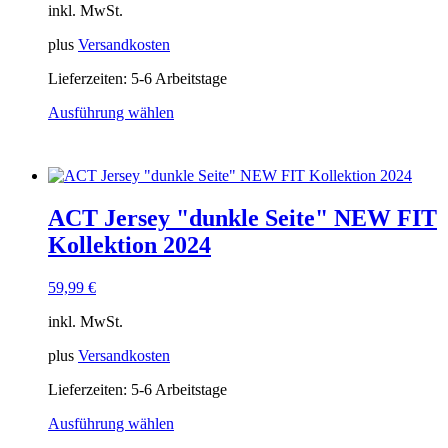
inkl. MwSt.
Produktseite
gewählt
plus
Versandkosten
werden
Lieferzeiten:
5-6 Arbeitstage
Ausführung wählen
Dieses
Produkt
weist
mehrere
Varianten
ACT Jersey "dunkle Seite" NEW FIT
auf.
Die
Kollektion 2024
Optionen
können
59,99
€
auf
der
inkl. MwSt.
Produktseite
gewählt
plus
Versandkosten
werden
Lieferzeiten:
5-6 Arbeitstage
Ausführung wählen
Dieses