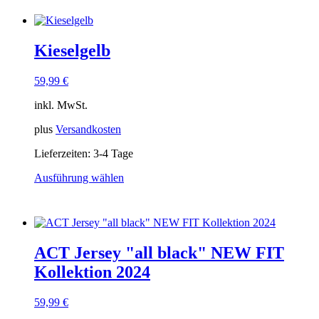
Produkt
weist
mehrere
Varianten
Kieselgelb
auf.
Die
Optionen
59,99
€
können
auf
inkl. MwSt.
der
Produktseite
plus
Versandkosten
gewählt
Lieferzeiten:
3-4 Tage
werden
Ausführung wählen
Dieses
Produkt
weist
mehrere
Varianten
ACT Jersey "all black" NEW FIT
auf.
Die
Kollektion 2024
Optionen
können
59,99
€
auf
der