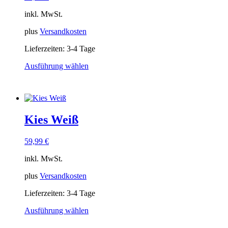
können
auf
inkl. MwSt.
der
Produktseite
plus
Versandkosten
gewählt
Lieferzeiten:
3-4 Tage
werden
Ausführung wählen
Dieses
Produkt
weist
mehrere
Varianten
Kies Weiß
auf.
Die
Optionen
59,99
€
können
auf
inkl. MwSt.
der
Produktseite
plus
Versandkosten
gewählt
Lieferzeiten:
3-4 Tage
werden
Ausführung wählen
Dieses