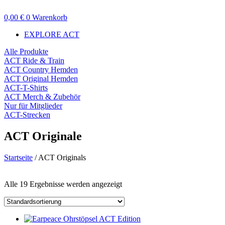
Zum
Inhalt
0,00
€
0
Warenkorb
wechseln
EXPLORE ACT
Alle Produkte
ACT Ride & Train
ACT Country Hemden
ACT Original Hemden
ACT-T-Shirts
ACT Merch & Zubehör
Nur für Mitglieder
ACT-Strecken
ACT Originale
Startseite
/ ACT Originals
Preisfilter
Alle 19 Ergebnisse werden angezeigt
Zum Verkauf
(14)
Textsuche
Produktkategorien