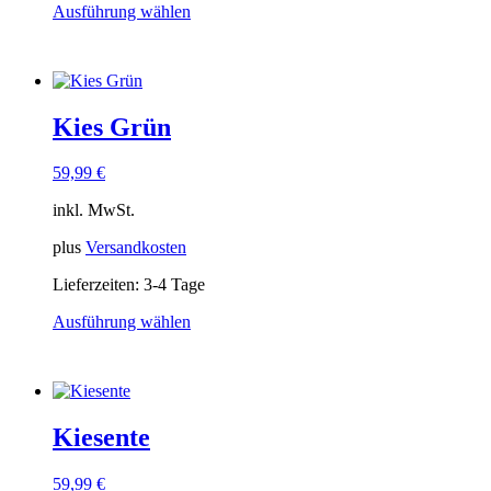
Ausführung wählen
Dieses
Produkt
weist
mehrere
Varianten
Kies Grün
auf.
Die
Optionen
59,99
€
können
auf
inkl. MwSt.
der
Produktseite
plus
Versandkosten
gewählt
Lieferzeiten:
3-4 Tage
werden
Ausführung wählen
Dieses
Produkt
weist
mehrere
Varianten
Kiesente
auf.
Die
Optionen
59,99
€