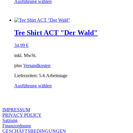
Ausführung wählen
Dieses
Produkt
weist
mehrere
Varianten
Tee Shirt ACT "Der Wald"
auf.
Die
Optionen
34,99
€
können
auf
inkl. MwSt.
der
Produktseite
plus
Versandkosten
gewählt
Lieferzeiten:
5-6 Arbeitstage
werden
Ausführung wählen
Dieses
Produkt
weist
mehrere
IMPRESSUM
Varianten
PRIVACY POLICY
auf.
Satzung
Die
Finanzordnung
Optionen
GESCHÄFTSBEDINGUNGEN