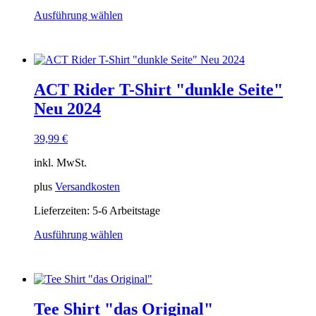
Ausführung wählen
Dieses
Produkt
weist
mehrere
Varianten
ACT Rider T-Shirt "dunkle Seite"
auf.
Die
Neu 2024
Optionen
können
39,99
€
auf
der
inkl. MwSt.
Produktseite
gewählt
plus
Versandkosten
werden
Lieferzeiten:
5-6 Arbeitstage
Ausführung wählen
Dieses
Produkt
weist
mehrere
Varianten
Tee Shirt "das Original"
auf.