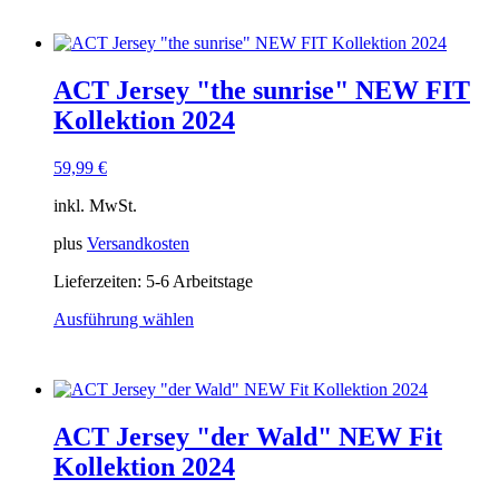
Produkt
weist
mehrere
Varianten
ACT Jersey "the sunrise" NEW FIT
auf.
Die
Kollektion 2024
Optionen
können
59,99
€
auf
der
inkl. MwSt.
Produktseite
gewählt
plus
Versandkosten
werden
Lieferzeiten:
5-6 Arbeitstage
Ausführung wählen
Dieses
Produkt
weist
mehrere
Varianten
ACT Jersey "der Wald" NEW Fit
auf.
Die
Kollektion 2024
Optionen
können