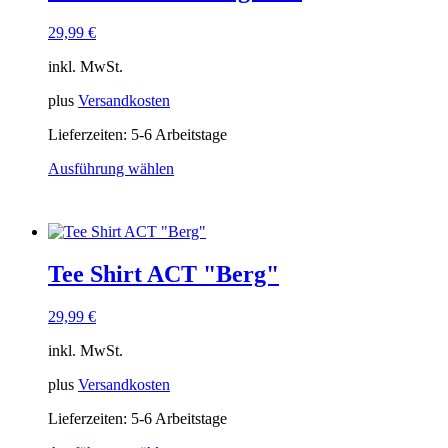
Die
Optionen
29,99
€
können
auf
inkl. MwSt.
der
Produktseite
plus
Versandkosten
gewählt
Lieferzeiten:
5-6 Arbeitstage
werden
Ausführung wählen
Dieses
Produkt
weist
mehrere
Varianten
Tee Shirt ACT "Berg"
auf.
Die
Optionen
29,99
€
können
auf
inkl. MwSt.
der
Produktseite
plus
Versandkosten
gewählt
Lieferzeiten:
5-6 Arbeitstage
werden