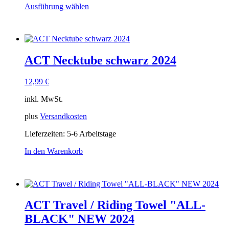
Ausführung wählen
Dieses
Produkt
weist
mehrere
Varianten
ACT Necktube schwarz 2024
auf.
Die
Optionen
12,99
€
können
auf
inkl. MwSt.
der
Produktseite
plus
Versandkosten
gewählt
Lieferzeiten:
5-6 Arbeitstage
werden
In den Warenkorb
ACT Travel / Riding Towel "ALL-
BLACK" NEW 2024