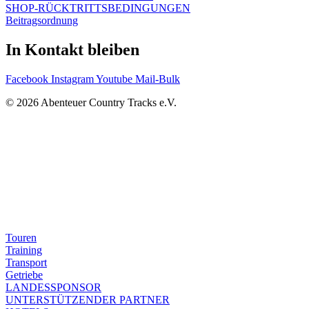
können
SHOP-RÜCKTRITTSBEDINGUNGEN
auf
Beitragsordnung
der
Produktseite
In Kontakt bleiben
gewählt
werden
Facebook
Instagram
Youtube
Mail-Bulk
© 2026 Abenteuer Country Tracks e.V.
Touren
Training
Transport
Getriebe
LANDESSPONSOR
UNTERSTÜTZENDER PARTNER