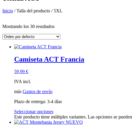
Inicio
/ Talla del producto / 5XL
Filtro de precios
Mostrando los 30 resultados
En oferta
(14)
Búsqueda de texto
Categorías del producto
Camiseta ACT Francia
Ropa ACT
(43)
Accesorios ACT
(7)
Camisetas ACT Country
(18)
59,99
€
Engranaje ACT
(8)
IVA incl.
Evento ACT Invitado
(0)
ACT Merchandising
(3)
más
Gastos de envío
Originales ACT
(19)
Piezas ACT
(0)
Plazo de entrega:
3-4 días
Paseo y Tren ACT
(5)
Seleccionar opciones
Camisetas ACT
(17)
Este producto tiene múltiples variantes. Las opciones se pueden
ACT Tracks
(1)
ACT-EVENTOS
(1)
tarjeta regalo
(1)