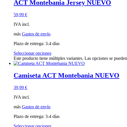
ACT Montebania Jersey NUEVO
Sólo para miembros
(2)
Agotado
(3)
59,99
€
Pistas
(0)
IVA incl.
más
Gastos de envío
Plazo de entrega:
3-4 días
Seleccionar opciones
Este producto tiene múltiples variantes. Las opciones se pueden
Camiseta ACT Montebania NUEVO
39,99
€
IVA incl.
más
Gastos de envío
Plazo de entrega:
3-4 días
Seleccionar opciones