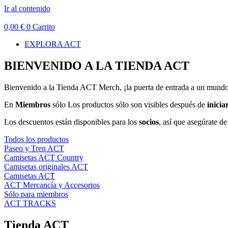
Ir al contenido
0,00
€
0
Carrito
EXPLORA ACT
BIENVENIDO A LA TIENDA ACT
Bienvenido a la Tienda ACT Merch, ¡la puerta de entrada a un mundo d
En
Miembros
sólo Los productos sólo son visibles después de
inicia
Los descuentos están disponibles para los
socios
, así que asegúrate d
Todos los productos
Paseo y Tren ACT
Camisetas ACT Country
Camisetas originales ACT
Camisetas ACT
ACT Mercancía y Accesorios
Sólo para miembros
ACT TRACKS
Tienda ACT