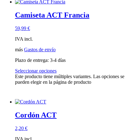
Categorías del producto
Camiseta ACT Francia
Ropa ACT
(43)
Accesorios ACT
(7)
Camisetas ACT Country
(18)
59,99
€
Engranaje ACT
(8)
IVA incl.
Evento ACT Invitado
(0)
ACT Merchandising
(3)
más
Gastos de envío
Originales ACT
(19)
Piezas ACT
(0)
Plazo de entrega:
3-4 días
Paseo y Tren ACT
(5)
Seleccionar opciones
Camisetas ACT
(17)
Este producto tiene múltiples variantes. Las opciones se
ACT Tracks
(1)
pueden elegir en la página de producto
ACT-EVENTOS
(1)
tarjeta regalo
(1)
Sólo para miembros
(2)
Agotado
(3)
Pistas
(0)
Cordón ACT
2,20
€
IVA incl.