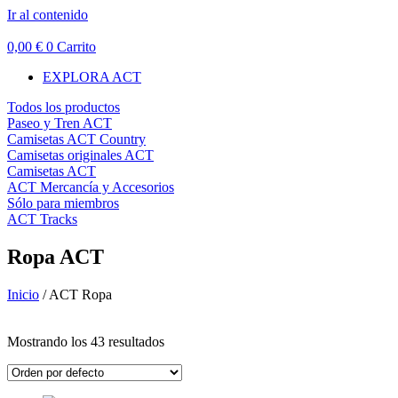
Ir al contenido
0,00
€
0
Carrito
EXPLORA ACT
Todos los productos
Paseo y Tren ACT
Camisetas ACT Country
Camisetas originales ACT
Camisetas ACT
ACT Mercancía y Accesorios
Sólo para miembros
ACT Tracks
Ropa ACT
Inicio
/ ACT Ropa
Filtro de precios
Mostrando los 43 resultados
En oferta
(14)
Búsqueda de texto