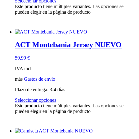
Seleccionar opciones
Camisetas ACT
(17)
Este producto tiene múltiples variantes. Las opciones se
ACT Tracks
(1)
pueden elegir en la página de producto
ACT-EVENTOS
(1)
tarjeta regalo
(1)
Sólo para miembros
(2)
Agotado
(3)
Pistas
(0)
ACT Montebania Jersey NUEVO
59,99
€
IVA incl.
más
Gastos de envío
Plazo de entrega:
3-4 días
Seleccionar opciones
Este producto tiene múltiples variantes. Las opciones se
pueden elegir en la página de producto