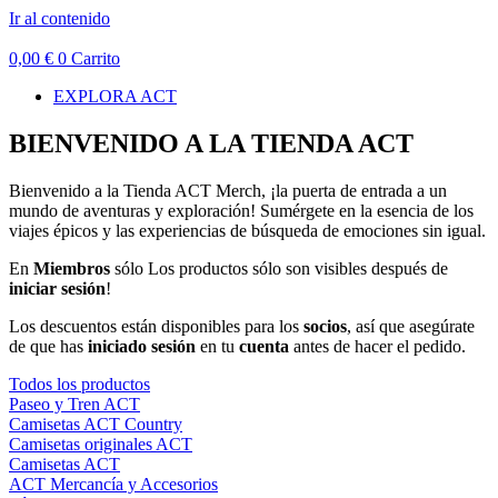
Ir al contenido
0,00
€
0
Carrito
EXPLORA ACT
BIENVENIDO A LA TIENDA ACT
Bienvenido a la Tienda ACT Merch, ¡la puerta de entrada a un
mundo de aventuras y exploración! Sumérgete en la esencia de los
viajes épicos y las experiencias de búsqueda de emociones sin igual.
En
Miembros
sólo Los productos sólo son visibles después de
iniciar sesión
!
Los descuentos están disponibles para los
socios
, así que asegúrate
de que has
iniciado sesión
en tu
cuenta
antes de hacer el pedido.
Todos los productos
Paseo y Tren ACT
Camisetas ACT Country
Camisetas originales ACT
Camisetas ACT
ACT Mercancía y Accesorios