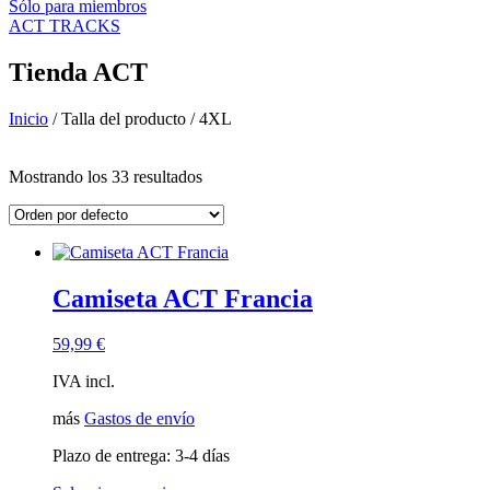
Sólo para miembros
ACT TRACKS
Tienda ACT
Inicio
/ Talla del producto / 4XL
Filtro de precios
Mostrando los 33 resultados
En oferta
(14)
Búsqueda de texto
Categorías del producto
Camiseta ACT Francia
Ropa ACT
(43)
Accesorios ACT
(7)
Camisetas ACT Country
(18)
59,99
€
Engranaje ACT
(8)
IVA incl.
Evento ACT Invitado
(0)
ACT Merchandising
(3)
más
Gastos de envío
Originales ACT
(19)
Piezas ACT
(0)
Plazo de entrega:
3-4 días
Paseo y Tren ACT
(5)