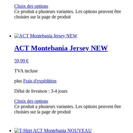
ACT Ride & Train
(5)
Choix des options
T-shirts ACT
(17)
Ce produit a plusieurs variantes. Les options peuvent être
Pistes ACT
(1)
choisies sur la page de produit
ACT-EVENTS
(1)
carte cadeau
(1)
Réservé aux membres
(2)
Vente à la sauvette
(3)
Pistes
(0)
ACT Montebania Jersey NEW
59,99
€
TVA incluse
plus
Frais d'expédition
Délai de livraison :
3-4 jours
Choix des options
Ce produit a plusieurs variantes. Les options peuvent être
choisies sur la page de produit