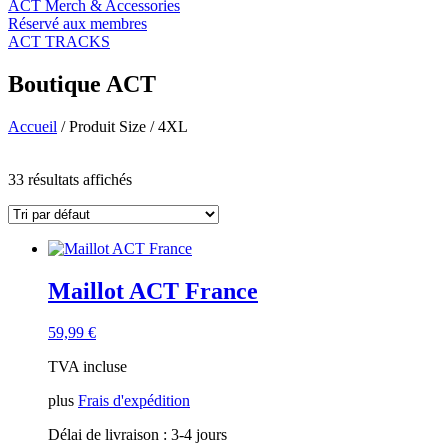
ACT Merch & Accessories
Réservé aux membres
ACT TRACKS
Boutique ACT
Accueil
/ Produit Size / 4XL
Filtre de prix
33 résultats affichés
En vente
(14)
Recherche de texte
Catégories de produits
Maillot ACT France
ACT Apparel
(43)
Accessoires ACT
(7)
Chemises ACT Country
(18)
59,99
€
ACT Gear
(8)
TVA incluse
Événement de l'ACT pour les invités
(0)
ACT Merchandising
(3)
plus
Frais d'expédition
ACT Originals
(19)
Pièces ACT
(0)
Délai de livraison :
3-4 jours