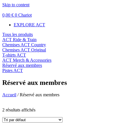
Skip to content
0,00
€
0
Chariot
EXPLORE ACT
Tous les produits
ACT Ride & Train
Chemises ACT Country
Chemises ACT Original
T-shirts ACT
ACT Merch & Accessories
Réservé aux membres
Pistes ACT
Réservé aux membres
Accueil
/ Réservé aux membres
Filtre de prix
2 résultats affichés
En vente
(14)
Recherche de texte