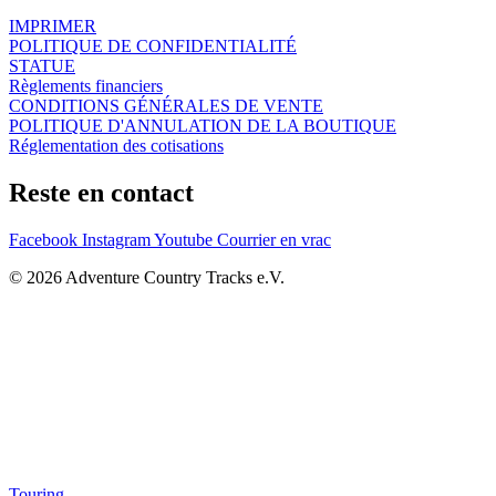
Catégories de produits
IMPRIMER
POLITIQUE DE CONFIDENTIALITÉ
ACT Apparel
(43)
STATUE
Accessoires ACT
(7)
Règlements financiers
Chemises ACT Country
(18)
CONDITIONS GÉNÉRALES DE VENTE
ACT Gear
(8)
POLITIQUE D'ANNULATION DE LA BOUTIQUE
Événement de l'ACT pour les invités
(0)
Réglementation des cotisations
ACT Merchandising
(3)
ACT Originals
(19)
Reste en contact
Pièces ACT
(0)
ACT Ride & Train
(5)
Facebook
Instagram
Youtube
Courrier en vrac
T-shirts ACT
(17)
Pistes ACT
(1)
© 2026 Adventure Country Tracks e.V.
ACT-EVENTS
(1)
carte cadeau
(1)
Réservé aux membres
(2)
Vente à la sauvette
(3)
Pistes
(0)
Touring