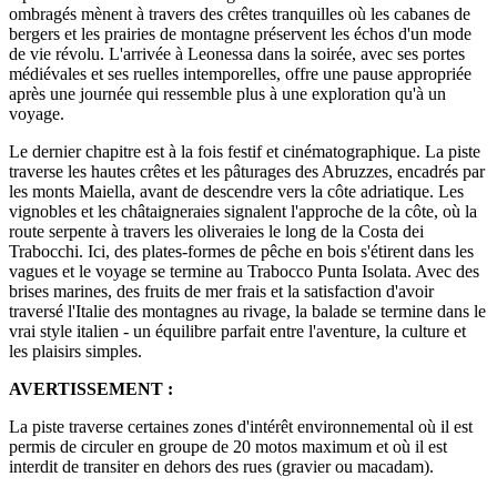
ombragés mènent à travers des crêtes tranquilles où les cabanes de
bergers et les prairies de montagne préservent les échos d'un mode
de vie révolu. L'arrivée à Leonessa dans la soirée, avec ses portes
médiévales et ses ruelles intemporelles, offre une pause appropriée
après une journée qui ressemble plus à une exploration qu'à un
voyage.
Le dernier chapitre est à la fois festif et cinématographique. La piste
traverse les hautes crêtes et les pâturages des Abruzzes, encadrés par
les monts Maiella, avant de descendre vers la côte adriatique. Les
vignobles et les châtaigneraies signalent l'approche de la côte, où la
route serpente à travers les oliveraies le long de la Costa dei
Trabocchi. Ici, des plates-formes de pêche en bois s'étirent dans les
vagues et le voyage se termine au Trabocco Punta Isolata. Avec des
brises marines, des fruits de mer frais et la satisfaction d'avoir
traversé l'Italie des montagnes au rivage, la balade se termine dans le
vrai style italien - un équilibre parfait entre l'aventure, la culture et
les plaisirs simples.
AVERTISSEMENT :
La piste traverse certaines zones d'intérêt environnemental où il est
permis de circuler en groupe de 20 motos maximum et où il est
interdit de transiter en dehors des rues (gravier ou macadam).