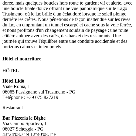
dorée, mais quelques boucles hors route te gardent vif et alerte, avec
une boucle finale douce offrant une vue panoramique sur le Lago
Trasimeno, où le lac brille d'un éclat doré lorsque le soleil plonge
derrière les crêtes. Nous pénétrons de façon inattendue sur les rives
du lac, en empruntant un tunnel escarpé et caché sous la voie ferrée,
et nous profitons d'un changement soudain de paysage : une route
côtière animée avec des cafés, des bars et des restaurants. Une
journée qui trouve l'équilibre entre une conduite accidentée et des
horizons calmes et intemporels.
Hôtel et nourriture
HÔTEL
Hôtel Lidò
Viale Roma, 1
06065 Passignano sul Trasimeno - PG
Téléphone : +39 075 827219
Restaurant
Bar Pizzeria le Bighe
Via Campo Sportivo, 1
06027 Scheggia - PG
43°24'08.7″N 12°40'08.1″E