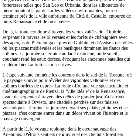
forteresses telles que San Leo et Urbania, dont les silhouettes de
pierre montent la garde sur les vallées environnantes, pour se
terminer près de la ville ombrienne de Città di Castello, entourée de
murs Renaissance et de rues pavées.
De là, la route continue à travers les vertes vallées de l'Ombrie,
serpentant à travers les oliveraies et les forêts de châtaigniers avec
des aperçus de Pietralunga et près de Gubbio, et d'Assise - des villes
où les piazzas médiévales et les basiliques dominent les flancs des
collines. La journée se termine au lac Trasimène, où le soleil
couchant rend les eaux dorées, évoquant les anciennes batailles qui
se déroulaient autrefois sur ses rives.
L'étape suivante emmène les coureurs dans le sud de la Toscane, où
le paysage s'ouvre pour révéler des vignobles vallonnés et des
collines bordées de cyprès. La route offre une vue spectaculaire et
cinématographique de Pienza, la ‘ville idéale’ de la Renaissance,
avant de serpenter à travers des crêtes de gravier jusqu'à l'arrivée
spectaculaire à Orvieto, une citadelle perchée sur des falaises
volcaniques. Terminer la journée devant ses palais gothiques et ses
piazzas, c'est comme entrer dans un décor vivant où l'histoire et le
paysage convergent.
À partir de là, le voyage replonge dans le cœur sauvage des
Apennins. D'étroits sentiers de gravier et des chemins forestiers