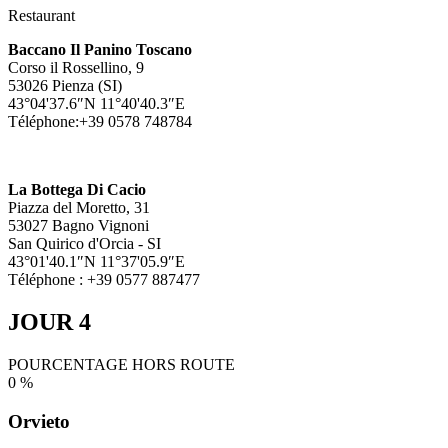
Restaurant
Baccano Il Panino Toscano
Corso il Rossellino, 9
53026 Pienza (SI)
43°04'37.6″N 11°40'40.3″E
Téléphone:+39 0578 748784
La Bottega Di Cacio
Piazza del Moretto, 31
53027 Bagno Vignoni
San Quirico d'Orcia - SI
43°01'40.1″N 11°37'05.9″E
Téléphone : +39 0577 887477
JOUR 4
POURCENTAGE HORS ROUTE
0
%
Orvieto