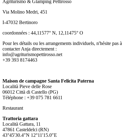
Agriturismo & Glamping Pettirosso
Via Molino Medri, 451
I-47032 Bertinoro
coordonnées : 44,11577° N, 12,11475° O
Pour les détails ou les arrangements individuels, n'hésite pas à
contacter Anja directement :
info@agriturismopettirosso.net
+39 393 8174463
Maison de campagne Santa Felicita Paterna
Località Pieve delle Rose
06012 Città di Castello (PG)
Téléphone : +39 075 781 6611
Restaurant
Trattoria gattara
Località Gattara, 11
47861 Casteldelci (RN)
43°45'30.4″N 12°11'15.0″E