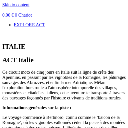
Skip to content
0,00
€
0
Chariot
EXPLORE ACT
ITALIE
ACT Italie
Ce circuit moto de cinq jours en Italie suit la ligne de crête des
Apennins, en passant par les vignobles de la Romagne, les pâturages
sauvages des Abruzzes, et enfin la mer Adriatique. Mêlant
l'exploration hors route à l'atmosphère intemporelle des villages,
monastères et citadelles italiens, cette aventure te transporte à travers
des paysages façonnés par l'histoire et vivants de traditions rurales.
Informations générales sur la piste :
Le voyage commence à Bertinoro, connu comme le ‘balcon de la
Romagne’, où les vignobles vallonnés cèdent la place à des montées
de gravier et à des crêtes boisées. L'itinéraire passe par des villes