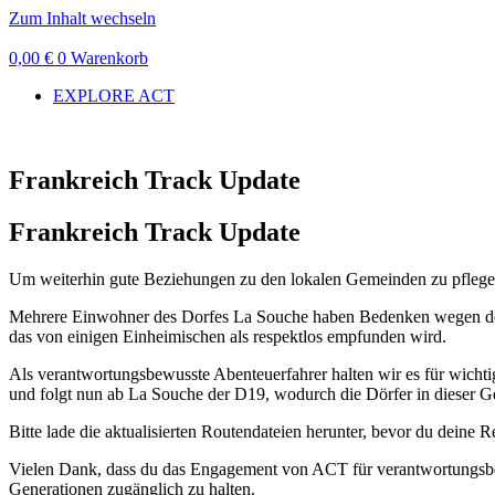
Zum Inhalt wechseln
0,00
€
0
Warenkorb
EXPLORE ACT
Frankreich Track Update
Frankreich Track Update
Um weiterhin gute Beziehungen zu den lokalen Gemeinden zu pflegen 
Mehrere Einwohner des Dorfes La Souche haben Bedenken wegen des 
das von einigen Einheimischen als respektlos empfunden wird.
Als verantwortungsbewusste Abenteuerfahrer halten wir es für wich
und folgt nun ab La Souche der D19, wodurch die Dörfer in dieser 
Bitte lade die aktualisierten Routendateien herunter, bevor du deine Rei
Vielen Dank, dass du das Engagement von ACT für verantwortungsbew
Generationen zugänglich zu halten.