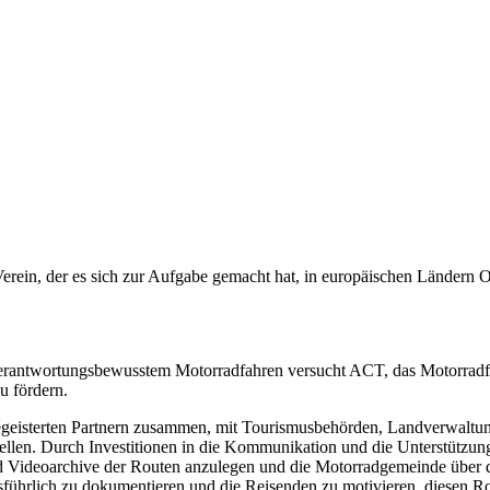
Verein, der es sich zur Aufgabe gemacht hat, in europäischen Ländern
verantwortungsbewusstem Motorradfahren versucht ACT, das Motorradf
u fördern.
egeisterten Partnern zusammen, mit Tourismusbehörden, Landverwaltun
llen. Durch Investitionen in die Kommunikation und die Unterstützung
d Videoarchive der Routen anzulegen und die Motorradgemeinde über d
ausführlich zu dokumentieren und die Reisenden zu motivieren, diesen R