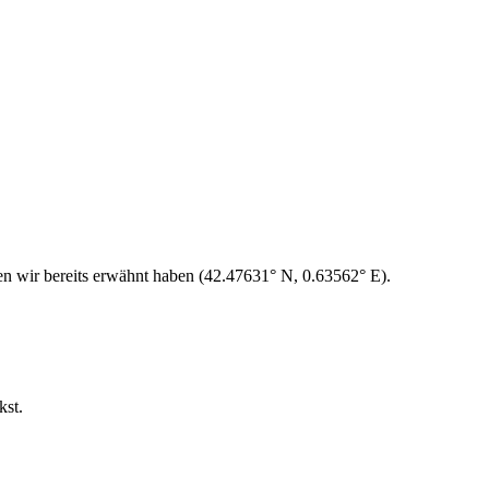
den wir bereits erwähnt haben (42.47631° N, 0.63562° E).
kst.