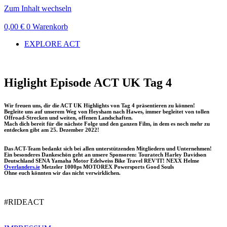
Zum Inhalt wechseln
0,00
€
0
Warenkorb
EXPLORE ACT
Higlight Episode ACT UK Tag 4
Wir freuen uns, dir die ACT UK Highlights von Tag 4 präsentieren zu können!
Begleite uns auf unserem Weg von Heysham nach Hawes, immer begleitet von tollen
Offroad-Strecken und weiten, offenen Landschaften.
Mach dich bereit für die nächste Folge und den ganzen Film, in dem es noch mehr zu
entdecken gibt
am 25. Dezember 2022
!
Das ACT-Team bedankt sich bei allen unterstützenden Mitgliedern und Unternehmen!
Ein besonderes Dankeschön geht an unsere Sponsoren: Touratech Harley Davidson
Deutschland SENA Yamaha Motor Edelweiss Bike Travel REV'IT! NEXX Helme
Overlanders.ie
Metzeler 1000ps MOTOREX Powersports Good Souls
Ohne euch könnten wir das nicht verwirklichen.
#RIDEACT