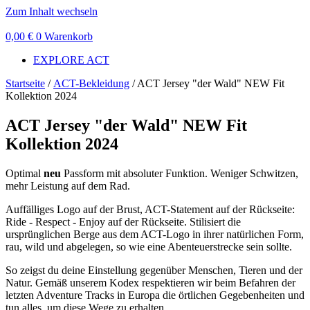
Zum Inhalt wechseln
0,00
€
0
Warenkorb
EXPLORE ACT
Startseite
/
ACT-Bekleidung
/ ACT Jersey "der Wald" NEW Fit
Kollektion 2024
ACT Jersey "der Wald" NEW Fit
Kollektion 2024
Optimal
neu
Passform mit absoluter Funktion. Weniger Schwitzen,
mehr Leistung auf dem Rad.
Auffälliges Logo auf der Brust, ACT-Statement auf der Rückseite:
Ride - Respect - Enjoy auf der Rückseite. Stilisiert die
ursprünglichen Berge aus dem ACT-Logo in ihrer natürlichen Form,
rau, wild und abgelegen, so wie eine Abenteuerstrecke sein sollte.
So zeigst du deine Einstellung gegenüber Menschen, Tieren und der
Natur. Gemäß unserem Kodex respektieren wir beim Befahren der
letzten Adventure Tracks in Europa die örtlichen Gegebenheiten und
tun alles, um diese Wege zu erhalten.