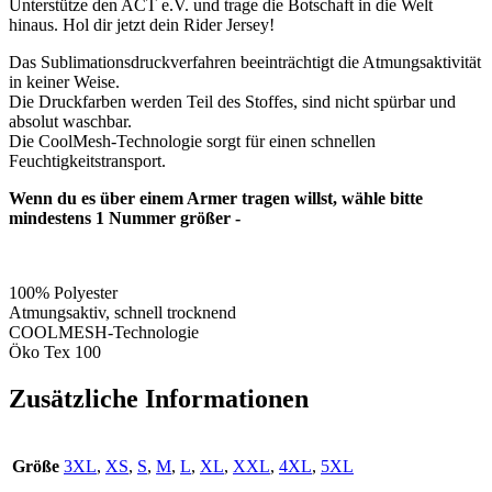
Unterstütze den ACT e.V. und trage die Botschaft in die Welt
hinaus. Hol dir jetzt dein Rider Jersey!
Das Sublimationsdruckverfahren beeinträchtigt die Atmungsaktivität
in keiner Weise.
Die Druckfarben werden Teil des Stoffes, sind nicht spürbar und
absolut waschbar.
Die CoolMesh-Technologie sorgt für einen schnellen
Feuchtigkeitstransport.
Wenn du es über einem Armer tragen willst, wähle bitte
mindestens 1 Nummer größer -
100% Polyester
Atmungsaktiv, schnell trocknend
COOLMESH-Technologie
Öko Tex 100
Zusätzliche Informationen
Größe
3XL
,
XS
,
S
,
M
,
L
,
XL
,
XXL
,
4XL
,
5XL