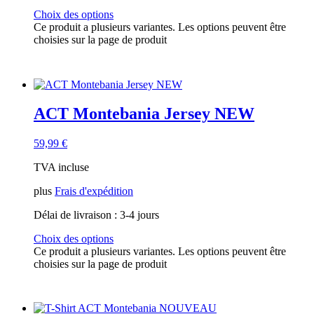
ACT Ride & Train
(5)
Choix des options
T-shirts ACT
(17)
Ce produit a plusieurs variantes. Les options peuvent être
Pistes ACT
(1)
choisies sur la page de produit
ACT-EVENTS
(1)
carte cadeau
(1)
Réservé aux membres
(2)
Vente à la sauvette
(3)
Pistes
(0)
ACT Montebania Jersey NEW
59,99
€
TVA incluse
plus
Frais d'expédition
Délai de livraison :
3-4 jours
Choix des options
Ce produit a plusieurs variantes. Les options peuvent être
choisies sur la page de produit