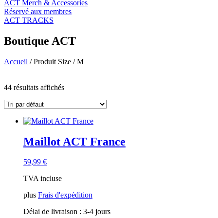
ACT Merch & Accessories
Réservé aux membres
ACT TRACKS
Boutique ACT
Accueil
/ Produit Size / M
Filtre de prix
44 résultats affichés
En vente
(14)
Recherche de texte
Catégories de produits
Maillot ACT France
ACT Apparel
(43)
Accessoires ACT
(7)
Chemises ACT Country
(18)
59,99
€
ACT Gear
(8)
TVA incluse
Événement de l'ACT pour les invités
(0)
ACT Merchandising
(3)
plus
Frais d'expédition
ACT Originals
(19)
Pièces ACT
(0)
Délai de livraison :
3-4 jours